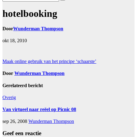
hotelbooking
Door
Wunderman Thompson
okt 18, 2010
Bericht
Maak online gebruik van het principe ‘schaarste’
navigatie
Door
Wunderman Thompson
Gerelateerd bericht
Overig
Van virtueel naar reëel op Picnic 08
sep 26, 2008
Wunderman Thompson
Geef een reactie