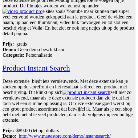
Deze extensie helpt om eenvoudig filmpjes toe te voegen bij je
product. De filmpjes worden wel gehost op ander
e sites zoals Youtube maar kunnen met super
veel eenvoud worden gekoppeld aan je product. Geef de video een
naam, upload een thumbnail, video link toevoegen en tot slot een
beschrijving et Voila! En het ziet er ook nog netjes uit op de product
detail pagina.
Prijs:
gratis
Demo:
Geen demo beschikbaar
Categorie:
Personalisatie
Product Instant Search
Deze extensie biedt iets vernieuwends. Met deze extensie kan je
zoeken op de storefront en het resultaat is direct een product met
beschrijving. Dit klinkt op zich
zelf niet zo
vernieuwend, maar als je deze extensie probeert dan zie je dat het
toch wel een slimme oplossing is. Of deze extensie goed werkt bij
een groot product assortiment dat betwijfel ik. Maar als je een shop
hebt met niet al te veel producten, dan is dit volgens mij een nuttige
extensie.
Prijs:
$89.00 (let op, dollars
Demo:
http://www.magestore.com/demo/instantsearch/