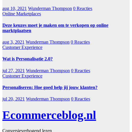
aug 10, 2021
Wunderman Thompson
0 Reacties
Online Marketplaces
Deze keuzes moet je maken om te verkopen op online
marktplaatsen
aug 3, 2021
Wunderman Thompson
0 Reacties
Customer Experience
Wat is Personalisatie 2.0?
jul 27, 2021
Wunderman Thompson
0 Reacties
Customer Experience
Personaliseren: Hoe goed help jij jouw klanten?
jul 20, 2021
Wunderman Thompson
0 Reacties
Ecommerceblog.nl
Conversieverhogend lezen